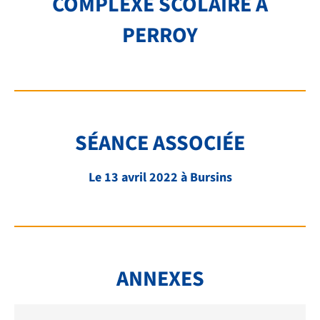
COMPLEXE SCOLAIRE À
TRANSPORTS
PERROY
FAQ
LIENS ET DOCUMENTS UTILES
CONTACT
QUI SOMMES-NOUS
SÉANCE ASSOCIÉE
BIBLIOTHÈQUE
Le 13 avril 2022 à Bursins
RECRUTEMENT
ANNEXES