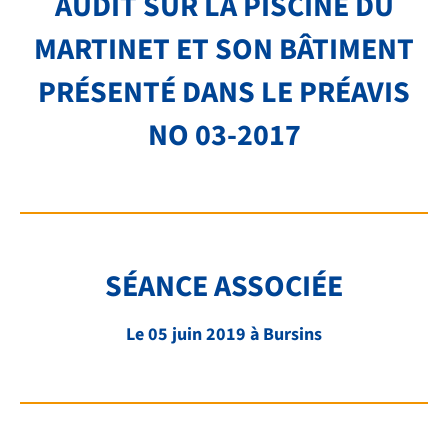
AUDIT SUR LA PISCINE DU
TRANSPORTS
MARTINET ET SON BÂTIMENT
FAQ
PRÉSENTÉ DANS LE PRÉAVIS
LIENS ET DOCUMENTS UTILES
NO 03-2017
CONTACT
QUI SOMMES-NOUS
BIBLIOTHÈQUE
SÉANCE ASSOCIÉE
RECRUTEMENT
Le 05 juin 2019 à Bursins