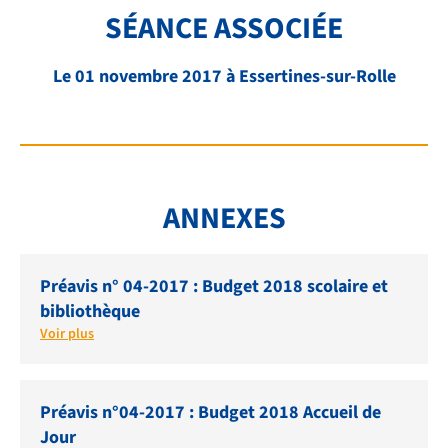
SÉANCE ASSOCIÉE
FAQ
LIENS ET DOCUMENTS UTILES
Le 01 novembre 2017 à Essertines-sur-Rolle
CONTACT
QUI SOMMES-NOUS
BIBLIOTHÈQUE
ANNEXES
RECRUTEMENT
Préavis n° 04-2017 : Budget 2018 scolaire et
bibliothèque
Voir plus
Préavis n°04-2017 : Budget 2018 Accueil de
Jour