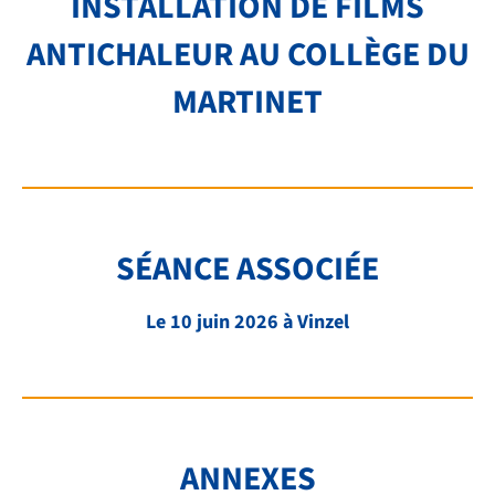
INSTALLATION DE FILMS
TRANSPORTS
ANTICHALEUR AU COLLÈGE DU
FAQ
MARTINET
LIENS ET DOCUMENTS UTILES
CONTACT
QUI SOMMES-NOUS
SÉANCE ASSOCIÉE
BIBLIOTHÈQUE
Le 10 juin 2026 à Vinzel
RECRUTEMENT
ANNEXES