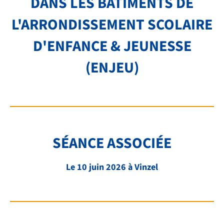
DANS LES BÂTIMENTS DE
NOS PRESTATIONS
L'ARRONDISSEMENT SCOLAIRE
TRANSPORTS
D'ENFANCE & JEUNESSE
FAQ
(ENJEU)
LIENS ET DOCUMENTS UTILES
CONTACT
QUI SOMMES-NOUS
BIBLIOTHÈQUE
SÉANCE ASSOCIÉE
RECRUTEMENT
Le 10 juin 2026 à Vinzel