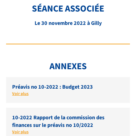
SÉANCE ASSOCIÉE
FAQ
LIENS ET DOCUMENTS UTILES
Le 30 novembre 2022 à Gilly
CONTACT
QUI SOMMES-NOUS
BIBLIOTHÈQUE
ANNEXES
RECRUTEMENT
Préavis no 10-2022 : Budget 2023
Voir plus
10-2022 Rapport de la commission des
finances sur le préavis no 10/2022
Voir plus