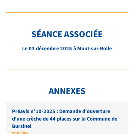
FAQ
LIENS ET DOCUMENTS UTILES
SÉANCE ASSOCIÉE
CONTACT
QUI SOMMES-NOUS
Le 03 décembre 2025 à Mont-sur-Rolle
BIBLIOTHÈQUE
RECRUTEMENT
ANNEXES
Préavis n°10-2025 : Demande d'ouverture
d'une crèche de 44 places sur la Commune de
Bursinel
Voir plus