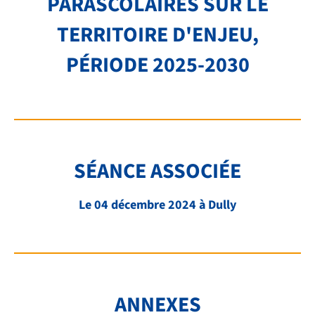
PARASCOLAIRES SUR LE
TRANSPORTS
TERRITOIRE D'ENJEU,
FAQ
PÉRIODE 2025-2030
LIENS ET DOCUMENTS UTILES
CONTACT
QUI SOMMES-NOUS
SÉANCE ASSOCIÉE
BIBLIOTHÈQUE
RECRUTEMENT
Le 04 décembre 2024 à Dully
ANNEXES