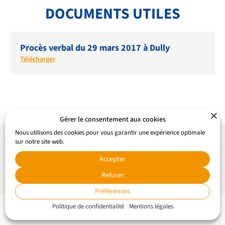
LIENS ET DOCUMENTS UTILES
DOCUMENTS UTILES
CONTACT
Procès verbal du 29 mars 2017 à Dully
QUI SOMMES-NOUS
Télécharger
BIBLIOTHÈQUE
RECRUTEMENT
Gérer le consentement aux cookies
Nous utilisons des cookies pour vous garantir une expérience optimale
sur notre site web.
Accepter
Refuser
Préférences
Politique de confidentialité
Mentions légales