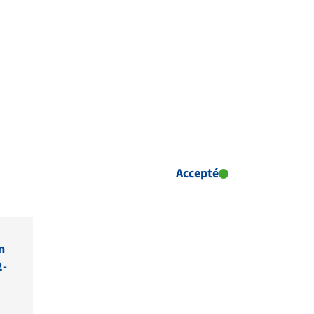
Accepté
n
2-