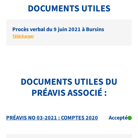
DOCUMENTS UTILES
NOS PRESTATIONS
TRANSPORTS
Procès verbal du 9 juin 2021 à Bursins
FAQ
Télécharger
LIENS ET DOCUMENTS UTILES
CONTACT
QUI SOMMES-NOUS
DOCUMENTS UTILES DU
BIBLIOTHÈQUE
PRÉAVIS ASSOCIÉ :
RECRUTEMENT
PRÉAVIS NO 03-2021 : COMPTES 2020
Accepté