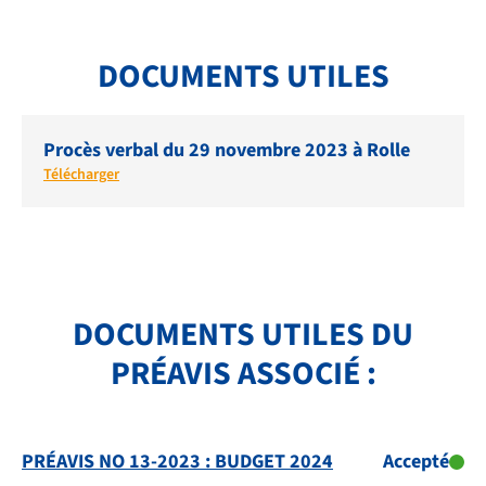
DOCUMENTS UTILES
NOS PRESTATIONS
TRANSPORTS
Procès verbal du 29 novembre 2023 à Rolle
Télécharger
FAQ
LIENS ET DOCUMENTS UTILES
CONTACT
QUI SOMMES-NOUS
DOCUMENTS UTILES DU
PRÉAVIS ASSOCIÉ :
BIBLIOTHÈQUE
RECRUTEMENT
PRÉAVIS NO 13-2023 : BUDGET 2024
Accepté